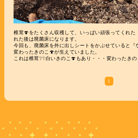
椎茸🍄をたくさん収穫して、いっぱい頑張ってくれた
れた後は廃菌床になります。
今回も、廃菌床を外に出しシートをかぶせていると『な
変わったきのこ🍄が生えていました。
これは椎茸❔❔白いきのこ🍄もあり・・・変わったきの
1