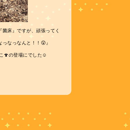
『菌床』ですが、頑張ってく
っなっなんと！！😲』
こ🍄の登場にでした☺