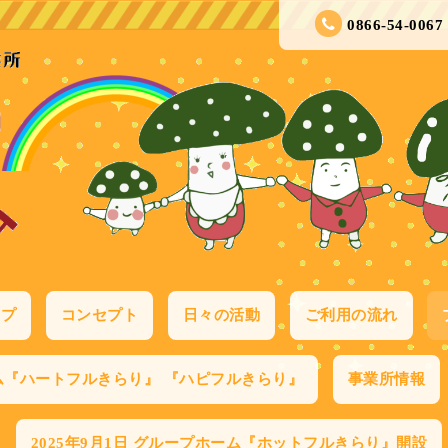
0866-54-0067
ップ
コンセプト
日々の活動
ご利用の流れ
ム『ハートフルきらり』 『ハピフルきらり』
事業所情報
2025年9月1日 グループホーム『ホットフルきらり』開設