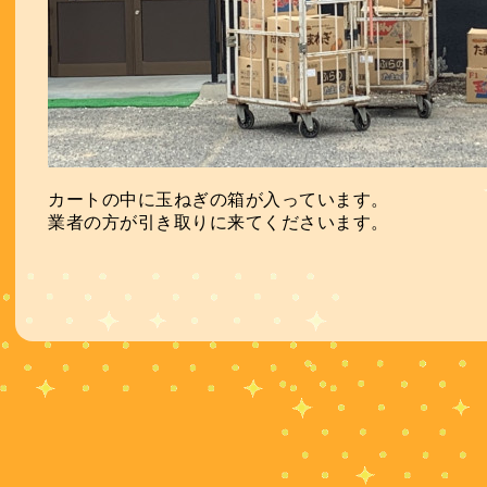
カートの中に玉ねぎの箱が入っています。
業者の方が引き取りに来てくださいます。