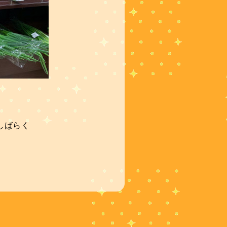
。
しばらく